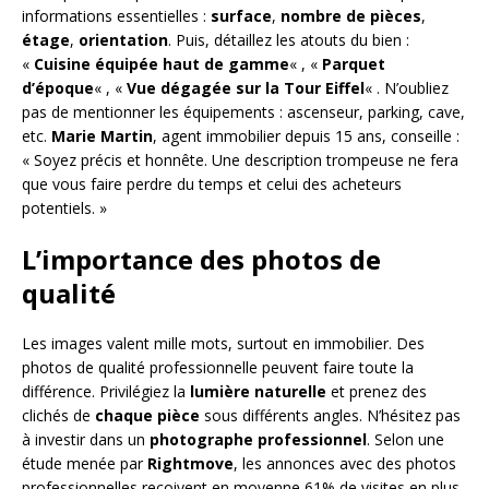
informations essentielles :
surface
,
nombre de pièces
,
étage
,
orientation
. Puis, détaillez les atouts du bien :
«
Cuisine équipée haut de gamme
« , «
Parquet
d’époque
« , «
Vue dégagée sur la Tour Eiffel
« . N’oubliez
pas de mentionner les équipements : ascenseur, parking, cave,
etc.
Marie Martin
, agent immobilier depuis 15 ans, conseille :
« Soyez précis et honnête. Une description trompeuse ne fera
que vous faire perdre du temps et celui des acheteurs
potentiels. »
L’importance des photos de
qualité
Les images valent mille mots, surtout en immobilier. Des
photos de qualité professionnelle peuvent faire toute la
différence. Privilégiez la
lumière naturelle
et prenez des
clichés de
chaque pièce
sous différents angles. N’hésitez pas
à investir dans un
photographe professionnel
. Selon une
étude menée par
Rightmove
, les annonces avec des photos
professionnelles reçoivent en moyenne 61% de visites en plus.