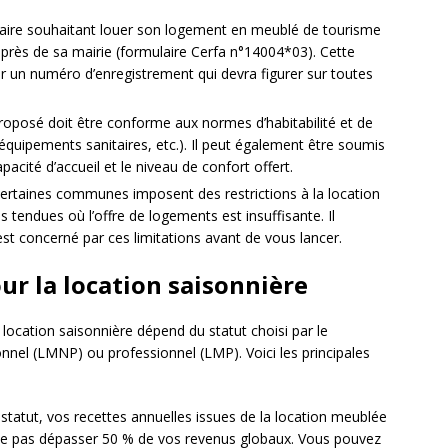
taire souhaitant louer son logement en meublé de tourisme
auprès de sa mairie (formulaire Cerfa n°14004*03). Cette
un numéro d’enregistrement qui devra figurer sur toutes
oposé doit être conforme aux normes d’habitabilité et de
équipements sanitaires, etc.). Il peut également être soumis
acité d’accueil et le niveau de confort offert.
ertaines communes imposent des restrictions à la location
tendues où l’offre de logements est insuffisante. Il
 est concerné par ces limitations avant de vous lancer.
our la location saisonnière
a location saisonnière dépend du statut choisi par le
onnel (LMNP) ou professionnel (LMP). Voici les principales
statut, vos recettes annuelles issues de la location meublée
t ne pas dépasser 50 % de vos revenus globaux. Vous pouvez