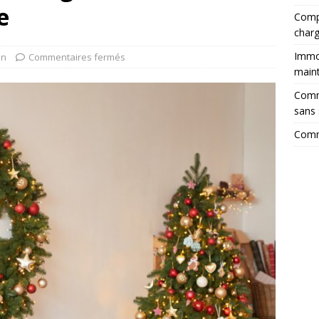
e
Compa
charg
Immob
on
Commentaires fermés
main
Comm
sans
Comm